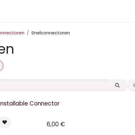
nternet
Netwerk
Telefonie
Datacenter
onnectoren
Snelconnectoren
en
 Installable Connector
6,00
€