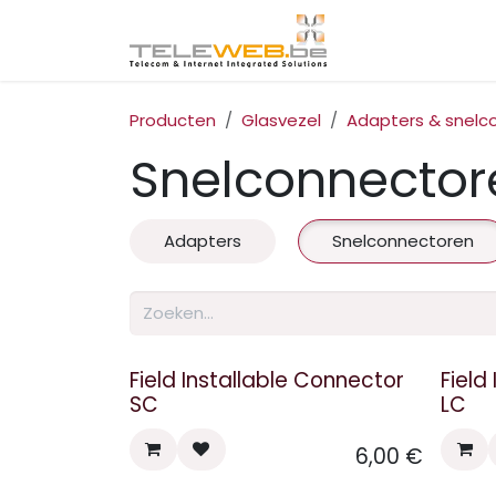
Overslaan naar inhoud
Startpagina
I
Producten
Glasvezel
Adapters & snelc
Snelconnector
Adapters
Snelconnectoren
Field Installable Connector
Field
SC
LC
6,00
€