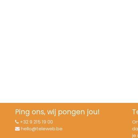
Ping ons, wij pongen jou!
T
+32 9 215 19 00
On
hello@teleweb.be
da
je