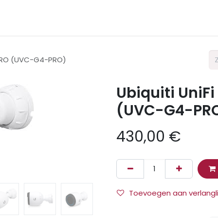
nternet
Netwerk
Telefonie
Datacenter
 PRO (UVC-G4-PRO)
Ubiquiti UniF
(UVC-G4-PR
430,00
€
Toevoegen aan verlangli