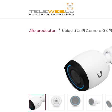
Overslaan naar inhoud
Startpagina
I
Alle producten
Ubiquiti UniFi Camera G4