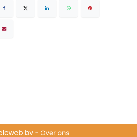
eleweb bv
-
Over ons