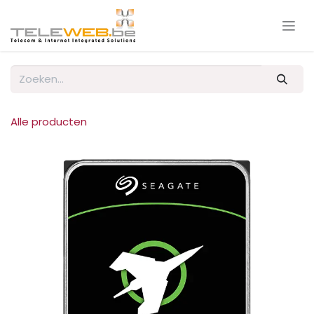
Overslaan naar inhoud
Alle producten