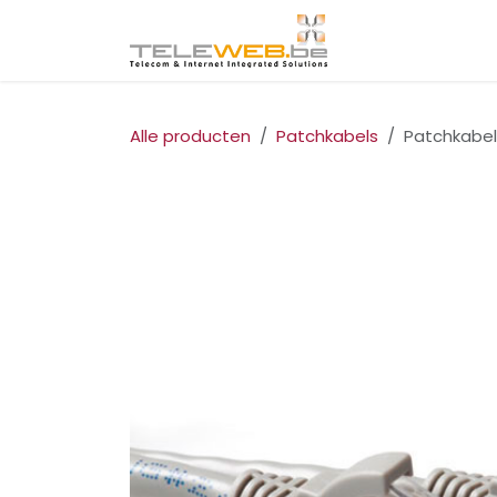
Overslaan naar inhoud
Startpagina
I
Alle producten
Patchkabels
Patchkabel 