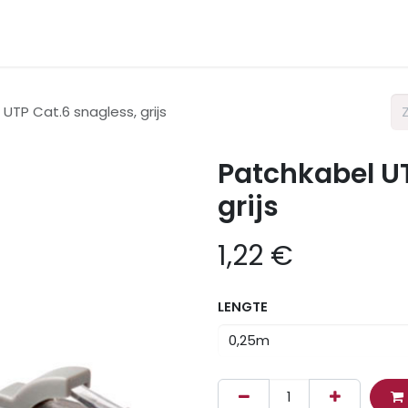
nternet
Netwerk
Telefonie
Datacenter
UTP Cat.6 snagless, grijs
Patchkabel UT
grijs
1,22
€
LENGTE