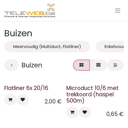
Overslaan naar inhoud
Buizen
Meervoudig (Multiduct, Flatliner)
Enkelvoudi
Buizen
Flatliner 6x 20/16
Microduct 10/6 met
trekkoord (haspel
500m)
2,00
€
0,65
€