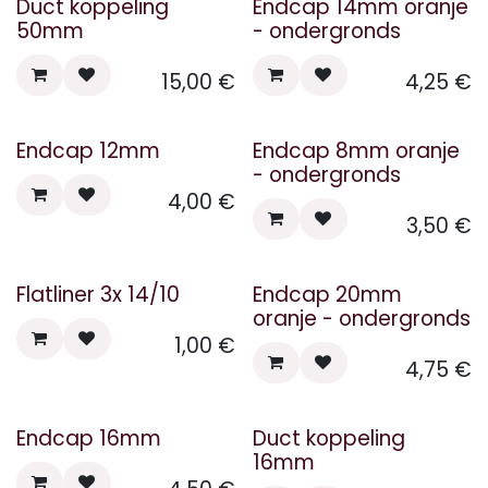
Duct koppeling
Endcap 14mm oranje
50mm
- ondergronds
15,00
€
4,25
€
Endcap 12mm
Endcap 8mm oranje
- ondergronds
4,00
€
3,50
€
Flatliner 3x 14/10
Endcap 20mm
oranje - ondergronds
1,00
€
4,75
€
Endcap 16mm
Duct koppeling
16mm