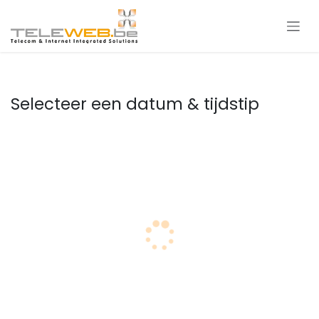
Overslaan naar inhoud
Selecteer een datum & tijdstip